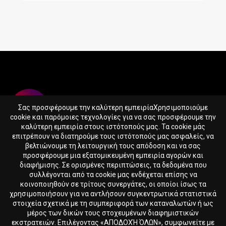
Σας προσφέρουμε την καλύτερη εμπειρίαΧρησιμοποιούμε
cookie και παρόμοιες τεχνολογίες για να σας προσφέρουμε την
καλύτερη εμπειρία στους ιστότοπούς μας. Τα cookie μάς
επιτρέπουν να διατηρούμε τους ιστότοπούς μας ασφαλείς, να
βελτιώνουμε τη λειτουργική τους απόδοση και να σας
365SUPPS.EU LTD
προσφέρουμε μια εξατομικευμένη εμπειρία αγορών και
Reg. nr. HE417388
διαφήμισης. Σε ορισμένες περιπτώσεις, τα δεδομένα που
Skaloupion 16, Peyia, 8575, Cyprus
συλλέγονται από τα cookie μας ενδέχεται επίσης να
κοινοποιηθούν σε τρίτους συνεργάτες, οι οποίοι ίσως τα
χρησιμοποιήσουν για να αντλήσουν συγκεντρωτικά στατιστικά
365SUPPS.EU Αρχική
Όροι & Προϋποθέσεις
στοιχεία σχετικά με τη συμπεριφορά των καταναλωτών ή ως
μέρος των δικών τους στοχευμένων διαφημιστικών
εκστρατειών. Επιλέγοντας «ΑΠΟΔΟΧΉ ΌΛΩΝ», συμφωνείτε με