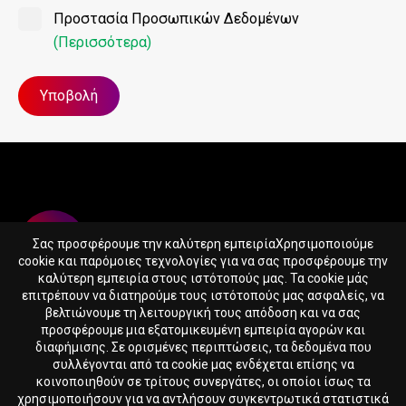
Προστασία Προσωπικών Δεδομένων
(Περισσότερα)
Σας προσφέρουμε την καλύτερη εμπειρίαΧρησιμοποιούμε
cookie και παρόμοιες τεχνολογίες για να σας προσφέρουμε την
καλύτερη εμπειρία στους ιστότοπούς μας. Τα cookie μάς
επιτρέπουν να διατηρούμε τους ιστότοπούς μας ασφαλείς, να
βελτιώνουμε τη λειτουργική τους απόδοση και να σας
365SUPPS.EU LTD
προσφέρουμε μια εξατομικευμένη εμπειρία αγορών και
Reg. nr. HE417388
διαφήμισης. Σε ορισμένες περιπτώσεις, τα δεδομένα που
Skaloupion 16, Peyia, 8575, Cyprus
συλλέγονται από τα cookie μας ενδέχεται επίσης να
κοινοποιηθούν σε τρίτους συνεργάτες, οι οποίοι ίσως τα
χρησιμοποιήσουν για να αντλήσουν συγκεντρωτικά στατιστικά
365SUPPS.EU Αρχική
Όροι & Προϋποθέσεις