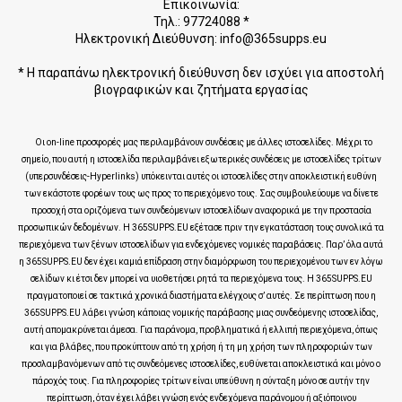
Επικοινωνία:
Τηλ.: 97724088 *
Ηλεκτρονική Διεύθυνση: info@365supps.eu
* Η παραπάνω ηλεκτρονική διεύθυνση δεν ισχύει για αποστολή
βιογραφικών και ζητήματα εργασίας
Οι on-line προσφορές μας περιλαμβάνουν συνδέσεις με άλλες ιστοσελίδες. Μέχρι το
σημείο, που αυτή η ιστοσελίδα περιλαμβάνει εξωτερικές συνδέσεις με ιστοσελίδες τρίτων
(υπερσυνδέσεις-Hyperlinks) υπόκεινται αυτές οι ιστοσελίδες στην αποκλειστική ευθύνη
των εκάστοτε φορέων τους ως προς το περιεχόμενο τους. Σας συμβουλεύουμε να δίνετε
προσοχή στα οριζόμενα των συνδεόμενων ιστοσελίδων αναφορικά με την προστασία
προσωπικών δεδομένων. Η 365SUPPS.EU εξέτασε πριν την εγκατάσταση τους συνολικά τα
περιεχόμενα των ξένων ιστοσελίδων για ενδεχόμενες νομικές παραβάσεις. Παρ’ όλα αυτά
η 365SUPPS.EU δεν έχει καμιά επίδραση στην διαμόρφωση του περιεχομένου των εν λόγω
σελίδων κι έτσι δεν μπορεί να υιοθετήσει ρητά τα περιεχόμενα τους. Η 365SUPPS.EU
πραγματοποιεί σε τακτικά χρονικά διαστήματα ελέγχους σ’ αυτές. Σε περίπτωση που η
365SUPPS.EU λάβει γνώση κάποιας νομικής παράβασης μιας συνδεόμενης ιστοσελίδας,
αυτή απομακρύνεται άμεσα. Για παράνομα, προβληματικά ή ελλιπή περιεχόμενα, όπως
και για βλάβες, που προκύπτουν από τη χρήση ή τη μη χρήση των πληροφοριών των
προσλαμβανόμενων από τις συνδεόμενες ιστοσελίδες, ευθύνεται αποκλειστικά και μόνο ο
πάροχός τους. Για πληροφορίες τρίτων είναι υπεύθυνη η σύνταξη μόνο σε αυτήν την
περίπτωση, όταν έχει λάβει γνώση ενός ενδεχόμενα παράνομου ή αξιόποινου