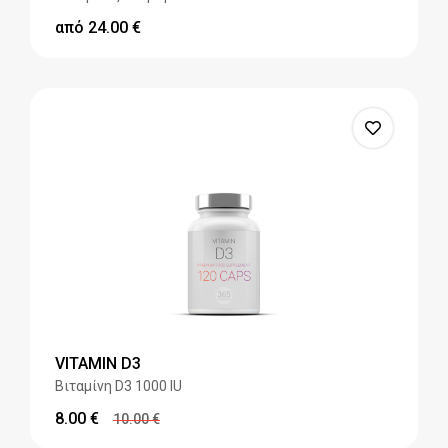
από
24.00
€
VITAMIN D3
Βιταμίνη D3 1000 IU
8.00
€
10.00
€