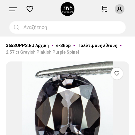
365SUPPS.EU Αρχική
e-Shop
Πολύτιμους λίθους
2.57 ct Grayish Pinkish Purple Spinel