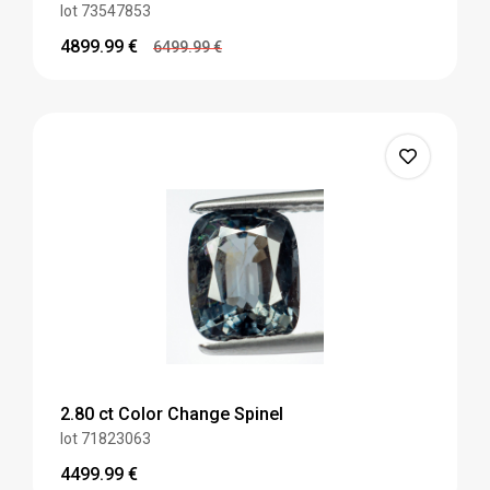
lot 73547853
4899.99
€
6499.99
€
2.80 ct Color Change Spinel
lot 71823063
4499.99
€