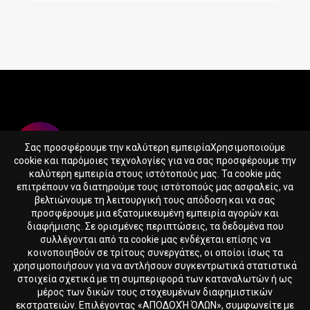
Σας προσφέρουμε την καλύτερη εμπειρίαΧρησιμοποιούμε
cookie και παρόμοιες τεχνολογίες για να σας προσφέρουμε την
καλύτερη εμπειρία στους ιστότοπούς μας. Τα cookie μάς
επιτρέπουν να διατηρούμε τους ιστότοπούς μας ασφαλείς, να
βελτιώνουμε τη λειτουργική τους απόδοση και να σας
365SUPPS.EU LTD
προσφέρουμε μια εξατομικευμένη εμπειρία αγορών και
Reg. nr. HE417388
διαφήμισης. Σε ορισμένες περιπτώσεις, τα δεδομένα που
Skaloupion 16, Peyia, 8575, Cyprus
συλλέγονται από τα cookie μας ενδέχεται επίσης να
κοινοποιηθούν σε τρίτους συνεργάτες, οι οποίοι ίσως τα
χρησιμοποιήσουν για να αντλήσουν συγκεντρωτικά στατιστικά
365SUPPS.EU Αρχική
Όροι & Προϋποθέσεις
στοιχεία σχετικά με τη συμπεριφορά των καταναλωτών ή ως
μέρος των δικών τους στοχευμένων διαφημιστικών
εκστρατειών. Επιλέγοντας «ΑΠΟΔΟΧΉ ΌΛΩΝ», συμφωνείτε με