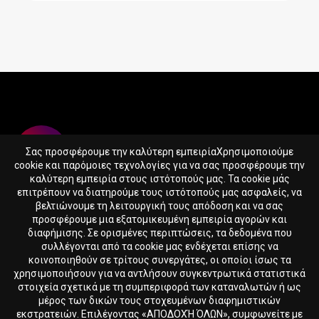
Σας προσφέρουμε την καλύτερη εμπειρίαΧρησιμοποιούμε
cookie και παρόμοιες τεχνολογίες για να σας προσφέρουμε την
καλύτερη εμπειρία στους ιστότοπούς μας. Τα cookie μάς
επιτρέπουν να διατηρούμε τους ιστότοπούς μας ασφαλείς, να
βελτιώνουμε τη λειτουργική τους απόδοση και να σας
365SUPPS.EU LTD
προσφέρουμε μια εξατομικευμένη εμπειρία αγορών και
Reg. nr. HE417388
διαφήμισης. Σε ορισμένες περιπτώσεις, τα δεδομένα που
Skaloupion 16, Peyia, 8575, Cyprus
συλλέγονται από τα cookie μας ενδέχεται επίσης να
κοινοποιηθούν σε τρίτους συνεργάτες, οι οποίοι ίσως τα
χρησιμοποιήσουν για να αντλήσουν συγκεντρωτικά στατιστικά
365SUPPS.EU Αρχική
Όροι & Προϋποθέσεις
στοιχεία σχετικά με τη συμπεριφορά των καταναλωτών ή ως
μέρος των δικών τους στοχευμένων διαφημιστικών
εκστρατειών. Επιλέγοντας «ΑΠΟΔΟΧΉ ΌΛΩΝ», συμφωνείτε με