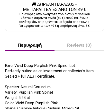
🚚 ΔΩΡΕΑΝ ΠΑΡΑΔΟΣΗ
ΜΕ ΠΑΡΑΓΓΕΛΙΕΣ ΑΝΩ ΤΩΝ 49 €
Για αγορές οποιονδήποτε προϊόντων συνολικού
κόστους σαράντα εννέα (49 €) ευρώ και άνω ο
πελάτης δεν επιβαρύνεται με έξοδα αποστολής.
Για αγορές κάτω των 49 € η επιβάρυνση είναι 5 €.
Περιγραφή
Reviews (0)
Rare, Vivid Deep Purplish Pink Spinel Lot.
Perfectly suited as an investment or collector's item.
Sealed + full ALGT certificate.
Species: Natural Corundum
Variety: Purplish Pink Spinel
Weight: 5.54 ct
Color: Vivid Deep Purplish Pink
Shape: Cushion/Antique Cushion, Mixed Cut