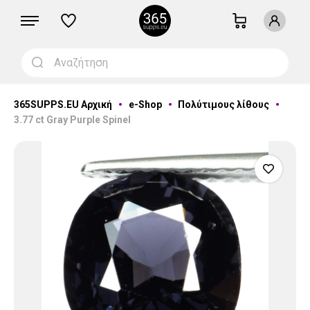
365SUPPS.EU Αρχική
e-Shop
Πολύτιμους λίθους
3.77 ct Gray Purple Spinel