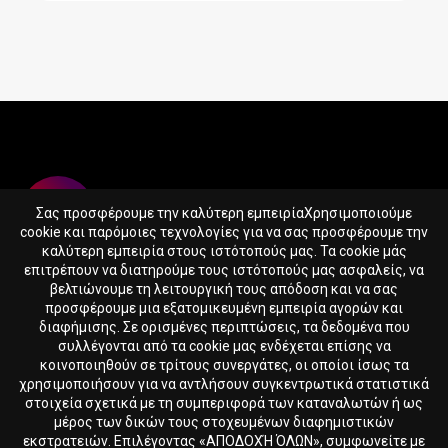
Σας προσφέρουμε την καλύτερη εμπειρίαΧρησιμοποιούμε
cookie και παρόμοιες τεχνολογίες για να σας προσφέρουμε την
καλύτερη εμπειρία στους ιστότοπούς μας. Τα cookie μάς
επιτρέπουν να διατηρούμε τους ιστότοπούς μας ασφαλείς, να
βελτιώνουμε τη λειτουργική τους απόδοση και να σας
365SUPPS.EU LTD
προσφέρουμε μια εξατομικευμένη εμπειρία αγορών και
Reg. nr. HE417388
διαφήμισης. Σε ορισμένες περιπτώσεις, τα δεδομένα που
Skaloupion 16, Peyia, 8575, Cyprus
συλλέγονται από τα cookie μας ενδέχεται επίσης να
κοινοποιηθούν σε τρίτους συνεργάτες, οι οποίοι ίσως τα
χρησιμοποιήσουν για να αντλήσουν συγκεντρωτικά στατιστικά
365SUPPS.EU Αρχική
Όροι & Προϋποθέσεις
στοιχεία σχετικά με τη συμπεριφορά των καταναλωτών ή ως
μέρος των δικών τους στοχευμένων διαφημιστικών
εκστρατειών. Επιλέγοντας «ΑΠΟΔΟΧΉ ΌΛΩΝ», συμφωνείτε με