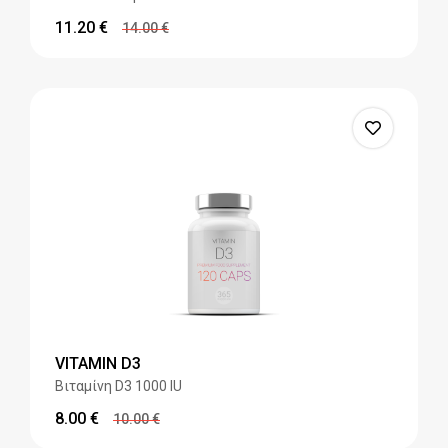
11.20
€
14.00
€
VITAMIN D3
Βιταμίνη D3 1000 IU
8.00
€
10.00
€