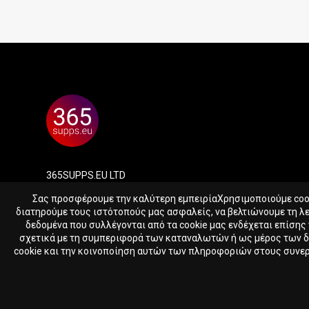
365SUPPS.EU LTD
Reg. nr. HE417388
Σας προσφέρουμε την καλύτερη εμπειρίαΧρησιμοποιούμε cooki
Skaloupion 16, Peyia, 8575, Cyprus
διατηρούμε τους ιστότοπούς μας ασφαλείς, να βελτιώνουμε τη λ
δεδομένα που συλλέγονται από τα cookie μας ενδέχεται επίσης
σχετικά με τη συμπεριφορά των καταναλωτών ή ως μέρος των 
cookie και την κοινοποίηση αυτών των πληροφοριών στους συνεργά
© 2023 - 2026 365supps.eu
4.73 ct Lot of Purplish Pink
4 spinels - 4.73 ct