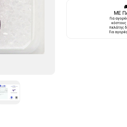

ΜΕ Π
Για αγορέ
κόστους 
πελάτης δ
Για αγορές