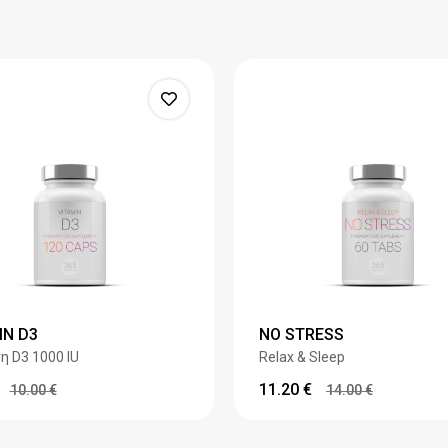
IN D3
NO STRESS
η D3 1000 IU
Relax & Sleep
11.20
€
10.00
€
14.00
€