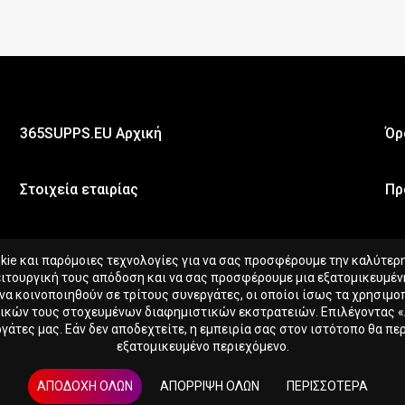
365SUPPS.EU Αρχική
Όρ
Στοιχεία εταιρίας
Πρ
e και παρόμοιες τεχνολογίες για να σας προσφέρουμε την καλύτερη 
ειτουργική τους απόδοση και να σας προσφέρουμε μια εξατομικευμένη
 να κοινοποιηθούν σε τρίτους συνεργάτες, οι οποίοι ίσως τα χρησιμ
δικών τους στοχευμένων διαφημιστικών εκστρατειών. Επιλέγοντας 
τες μας. Εάν δεν αποδεχτείτε, η εμπειρία σας στον ιστότοπο θα περ
εξατομικευμένο περιεχόμενο.
 Spinel
ΑΠΟΔΟΧΉ ΌΛΩΝ
ΑΠΌΡΡΙΨΗ ΌΛΩΝ
ΠΕΡΙΣΣΌΤΕΡΑ