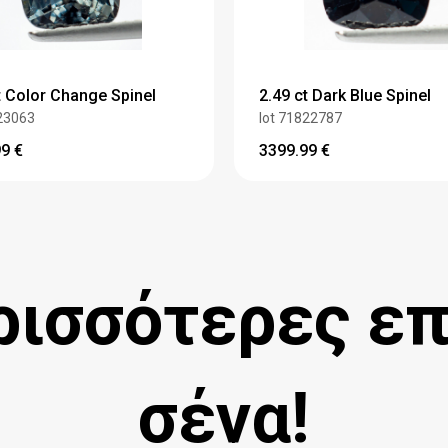
t Color Change Spinel
2.49 ct Dark Blue Spinel
23063
lot 71822787
99
€
3399.99
€
ισσότερες επ
σένα!