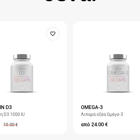
IN D3
OMEGA-3
η D3 1000 IU
Λιπαρά οξέα Ωμέγα-3
από
24.00
€
10.00
€