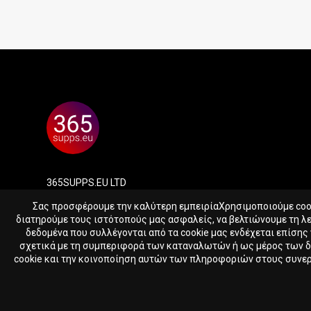
365SUPPS.EU LTD
Reg. nr. HE417388
Σας προσφέρουμε την καλύτερη εμπειρίαΧρησιμοποιούμε cooki
Skaloupion 16, Peyia, 8575, Cyprus
διατηρούμε τους ιστότοπούς μας ασφαλείς, να βελτιώνουμε τη λ
δεδομένα που συλλέγονται από τα cookie μας ενδέχεται επίσης
σχετικά με τη συμπεριφορά των καταναλωτών ή ως μέρος των 
cookie και την κοινοποίηση αυτών των πληροφοριών στους συνεργά
© 2023 - 2026 365supps.eu
BIOTIN
60 ταμπλέτες