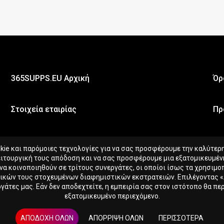
365SUPPS.EU Αρχική
Όρ
Στοιχεία εταιρίας
Πρ
e και παρόμοιες τεχνολογίες για να σας προσφέρουμε την καλύτερη 
ειτουργική τους απόδοση και να σας προσφέρουμε μια εξατομικευμένη
 να κοινοποιηθούν σε τρίτους συνεργάτες, οι οποίοι ίσως τα χρησιμ
δικών τους στοχευμένων διαφημιστικών εκστρατειών. Επιλέγοντας 
τες μας. Εάν δεν αποδεχτείτε, η εμπειρία σας στον ιστότοπο θα περ
εξατομικευμένο περιεχόμενο.
ΑΠΟΔΟΧΉ ΌΛΩΝ
ΑΠΌΡΡΙΨΗ ΌΛΩΝ
ΠΕΡΙΣΣΌΤΕΡΑ