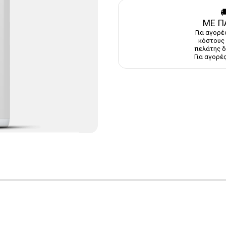

ΜΕ Π
Για αγορέ
κόστους 
πελάτης δ
Για αγορές