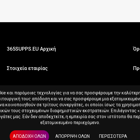
365SUPPS.EU Αρχική
Όρ
Στοιχεία εταιρίας
Πρ
e και παρόμοιες τεχνολογίες για να σας προσφέρουμε την καλύτερη 
ειτουργική τους απόδοση και να σας προσφέρουμε μια εξατομικευμένη
 να κοινοποιηθούν σε τρίτους συνεργάτες, οι οποίοι ίσως τα χρησιμ
δικών τους στοχευμένων διαφημιστικών εκστρατειών. Επιλέγοντας 
τες μας. Εάν δεν αποδεχτείτε, η εμπειρία σας στον ιστότοπο θα περ
εξατομικευμένο περιεχόμενο.
N
ΑΠΟΔΟΧΉ ΌΛΩΝ
ΑΠΌΡΡΙΨΗ ΌΛΩΝ
ΠΕΡΙΣΣΌΤΕΡΑ