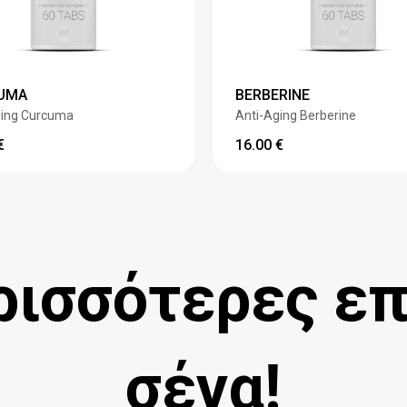
UMA
BERBERINE
ging Curcuma
Anti-Aging Berberine
€
16.00
€
ισσότερες επ
σένα!