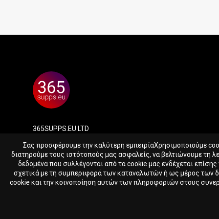
365SUPPS.EU LTD
Reg. nr. HE417388
Σας προσφέρουμε την καλύτερη εμπειρίαΧρησιμοποιούμε cooki
Skaloupion 16, Peyia, 8575, Cyprus
διατηρούμε τους ιστότοπούς μας ασφαλείς, να βελτιώνουμε τη λ
δεδομένα που συλλέγονται από τα cookie μας ενδέχεται επίσης
σχετικά με τη συμπεριφορά των καταναλωτών ή ως μέρος των 
cookie και την κοινοποίηση αυτών των πληροφοριών στους συνεργά
© 2023 - 2026 365supps.eu
JOINT SUPPORT COLLAGE
365 g