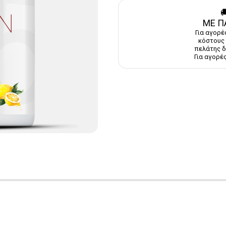

ΜΕ Π
Για αγορέ
κόστους 
πελάτης δ
Για αγορές