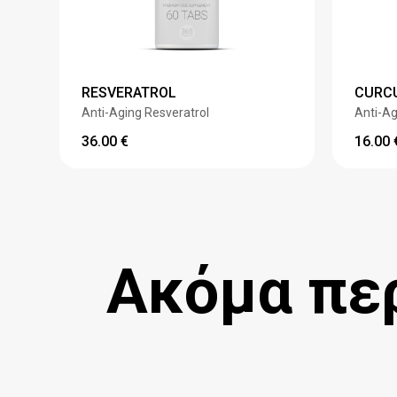
RESVERATROL
CURC
Anti-Aging Resveratrol
Anti-A
36.00
€
16.00
Ακόμα περ