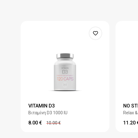
VITAMIN D3
NO ST
Βιταμίνη D3 1000 IU
Relax &
8.00
€
11.20
10.00
€